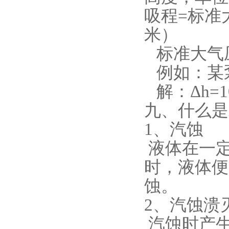
吸程=标准大
米）
标准大气压
例如：某泵
解：Δh=10.3
九、什么是
1、汽蚀
液体在一
时，液体便
蚀。
2、汽蚀溃
汽蚀时产