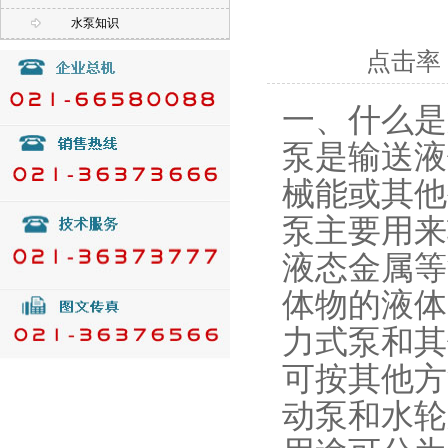
水泵知识
点击率：
一、什么是
泵是输送液
械能或其他
泵主要用来
液态金属等
体物的液体
力式泵和其
可按其他方
动泵和水轮