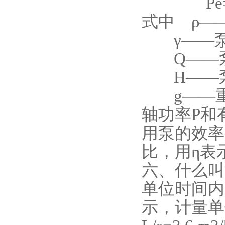
Pe=ρgQ
式中 ρ—
γ——泵输
Q——泵的
H——泵
g——重力
轴功率P和
用泵的效率
比，用η表
六、什么叫
单位时间内
示，计量单位