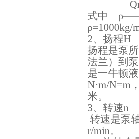
Qm=
式中 ρ——
ρ=1000kg
2、扬程H
扬程是泵所
法兰）到泵
是一牛顿液
N·m/N
米。
3、转速n
转速是泵轴
r/min。