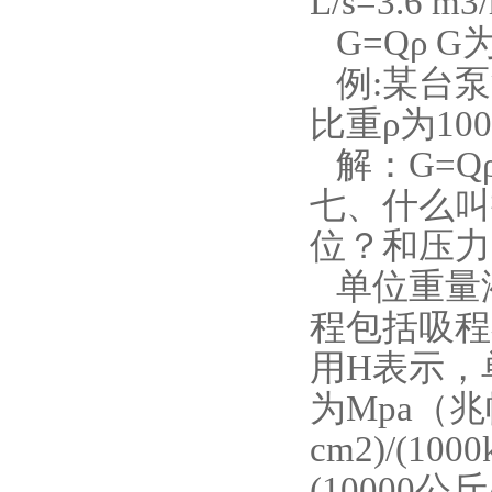
L/s=3.6 m3
G=Qρ G
例:某台泵
比重ρ为10
解：G=Qρ=50
七、什么叫
位？和压力
单位重量
程包括吸程
用H表示，
为Mpa（兆帕
cm2)/(1000
(10000公斤