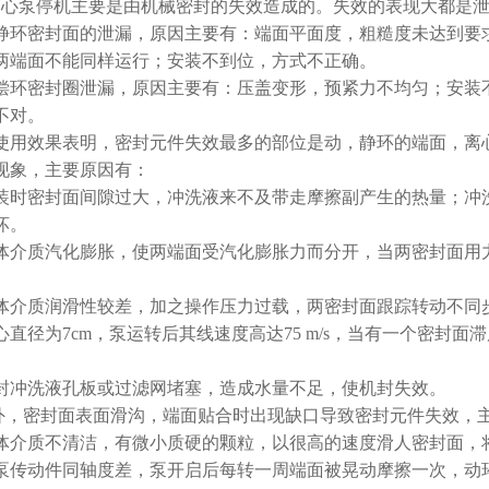
泵停机主要是由机械密封的失效造成的。失效的表现大都是泄
静环密封面的泄漏，原因主要有：端面平面度，粗糙度未达到要
两端面不能同样运行；安装不到位，方式不正确。
偿环密封圈泄漏，原因主要有：压盖变形，预紧力不均匀；安装
不对。
使用效果表明，密封元件失效最多的部位是动，静环的端面，离
现象，主要原因有：
装时密封面间隙过大，冲洗液来不及带走摩擦副产生的热量；冲
坏。
体介质汽化膨胀，使两端面受汽化膨胀力而分开，当两密封面用
。
体介质润滑性较差，加之操作压力过载，两密封面跟踪转动不同步。例
心直径为7cm，泵运转后其线速度高达75 m/s，当有一个密封
封冲洗液孔板或过滤网堵塞，造成水量不足，使机封失效。
，密封面表面滑沟，端面贴合时出现缺口导致密封元件失效，
体介质不清洁，有微小质硬的颗粒，以很高的速度滑人密封面，
泵传动件同轴度差，泵开启后每转一周端面被晃动摩擦一次，动