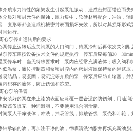
。
体介质水力特性的频繁发生引起泵组振动，造成密封面错位而失
介质对密封元件的腐蚀，应力集中，软硬材料配合，冲蚀，辅助
容，变形等都会造成机械密封表面损坏失效，所以对其损坏形式
时间运行。
2、离心泵停止运转后的要求
心泵停止运转后应关闭泵的人口阀门，待泵冷却后再依次关闭附
温泵停车应按设备技术文件的规定执行，停车后应每偏20一30mi
温泵停车时，当无特殊要求时，泵内应经常充满液体；吸入阀和
的低温泵，液位控制器和泵密封腔内的密封液应保持泵的灌浆压
送易结晶，易凝固，易沉淀等介质的泵，停泵后应防止堵塞，并
泵内积存的液体，防止锈蚀和冻裂。
3、离心泵的保管
未安装好的泵在未上漆的表面应涂覆一层合适的防锈剂，用油润
承应该仅填充一种润滑脂，不要使用混合润滑脂。
时间泵人干净液体，冲洗，抽吸管线，排放管线，泵壳和叶轮，
。
净轴承箱的油，再加注干净的油，彻底清洗油脂并再填充新油脂