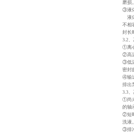
磨损
③液
液体
不相
封长
3.
①离
②高
③低
密封
④输
排出
3.
①尚
的轴
②短
洗液
③排