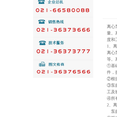
离心
量。
度和
1、
离心
等。
①基
件，
②根
③泵
工及
④所
2、
泵的