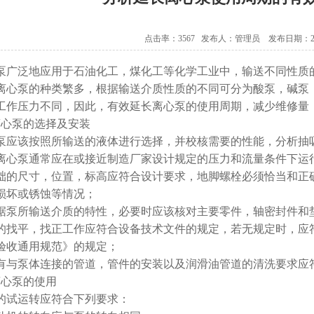
点击率：3567 发布人：管理员 发布日期：2014
泵广泛地应用于石油化工，煤化工等化学工业中，输送不同性质
离心泵的种类繁多，根据输送介质性质的不同可分为酸泵，碱泵
工作压力不同，因此，有效延长离心泵的使用周期，减少维修量
离心泵的选择及安装
泵应该按照所输送的液体进行选择，并校核需要的性能，分析抽
离心泵通常应在或接近制造厂家设计规定的压力和流量条件下运
础的尺寸，位置，标高应符合设计要求，地脚螺栓必须恰当和正
损坏或锈蚀等情况；
据泵所输送介质的特性，必要时应该核对主要零件，轴密封件和
的找平，找正工作应符合设备技术文件的规定，若无规定时，应
验收通用规范》的规定；
有与泵体连接的管道，管件的安装以及润滑油管道的清洗要求应
离心泵的使用
试运转应符合下列要求：