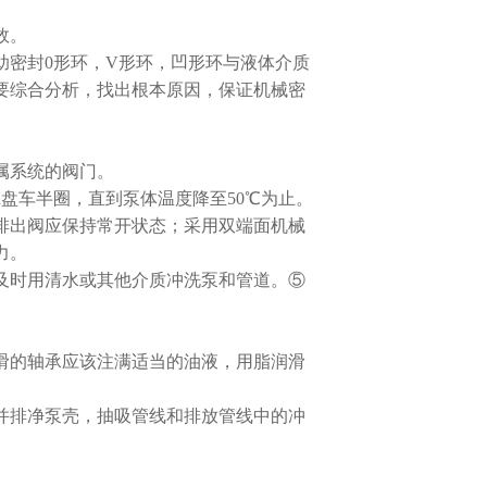
效。
密封0形环，V形环，凹形环与液体介质
要综合分析，找出根本原因，保证机械密
属系统的阀门。
n盘车半圈，直到泵体温度降至50℃为止。
排出阀应保持常开状态；采用双端面机械
力。
及时用清水或其他介质冲洗泵和管道。⑤
滑的轴承应该注满适当的油液，用脂润滑
并排净泵壳，抽吸管线和排放管线中的冲
。