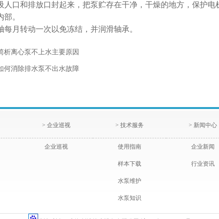
吸人口和排放口封起来，把泵贮存在干净，干燥的地方，保护电
内部。
轴每月转动一次以免冻结，并润滑轴承。
简析离心泵不上水主要原因
如何消除排水泵不出水故障
> 企业巡视
> 技术服务
> 新闻中心
企业巡视
使用指南
企业新闻
样本下载
行业资讯
水泵维护
水泵知识