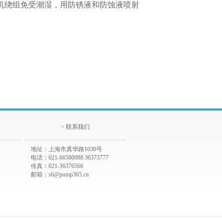
机绕组免受潮湿，用防锈液和防蚀液喷射
> 联系我们
地址：上海市真华路1030号
电话：021-66580088 36373777
传真：021-36376566
邮箱：sh@pump365.cn