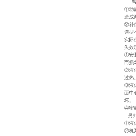
离心
①动
造成
②补
选型
实际
失效
①安
而损
②液
过热
③液
面中
坏。
④密
另外
①液
②机