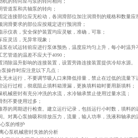
动机的转向应与泵的转向相同；
明管道泵和共轴泵的转向；
固定连接部位应无松动，各润滑部位加注润滑剂的规格和数量应
预润滑要求的部位应按规定进行预润滑；
指示仪表，安全保护装置均应灵敏，准确，可靠；
车应灵活，无异常现象；
温泵在试运转前应进行泵体预热，温度应均匀上升，每小时温升不
工艺管道的温差不应大于4090；
置消除温升影响的连接装置，设置旁路连接装置提供冷却水源。
泵操作时应注意以下几点：
止无水运行，不要调节吸人口来降低排量，禁止在过低的流量下
控运行过程，彻底阻止填料箱泄漏，更换填料箱时要用新填料；
保机械密封有充分冲洗的水流，水冷轴承禁止使用过量水流；
滑剂不要使用过多；
推荐的周期进行检查。建立运行记录，包括运行小时数，填料的
间。对离心泵抽吸和排放压力，流量，输人功率，洗液和轴承的
离心泵的维护
1、离心泵机械密封失效的分析