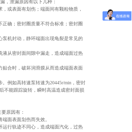
漏，泄漏原因有以下几种：
求，或表面有划伤；端面间有颗粒物质，
不正确；密封圈质量不符合标准；密封圈
心泵机封动，静环端面出现龟裂是常见的
洗液从密封面间隙中漏走，造成端面过热
力贴合时，破坏润滑膜从而造成端面表面
如高转速泵转速为20445r/min，密封
面滞后不能跟踪旋转，瞬时高温造成密封面损
主要原因有：
将端面表面划伤而失效。
环运行轨迹不同心，造成端面汽化，过热