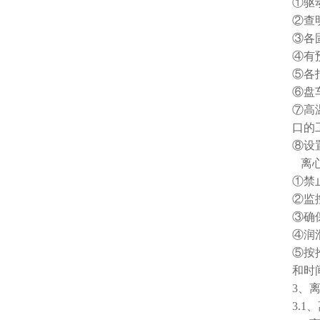
①驱
②查
③各
④有
⑤各
⑥盘
⑦高
口的
⑧设
离心
①禁
②监
③确
④润
⑤按
和时
3、
3.