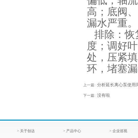
偏低；轴流
高；底阀、
漏水严重
排除：恢
度；调好叶
处，压紧填
环，堵塞漏
分析延长离心泵使用
上一篇:
没有啦
下一篇:
> 关于创达
> 产品中心
> 企业巡视